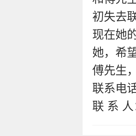
初失去
现在她
她，希
傅先生
联系电话： 
联 系 人