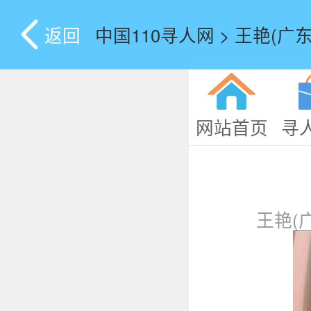
返回
中国110寻人网 > 王艳(广东
网站首页
寻
王艳(广