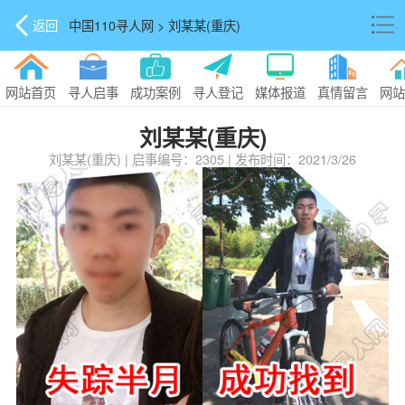
返回
中国110寻人网 > 刘某某(重庆)
网站首页
寻人启事
成功案例
寻人登记
媒体报道
真情留言
网站
刘某某(重庆)
刘某某(重庆) | 启事编号：2305 | 发布时间：2021/3/26