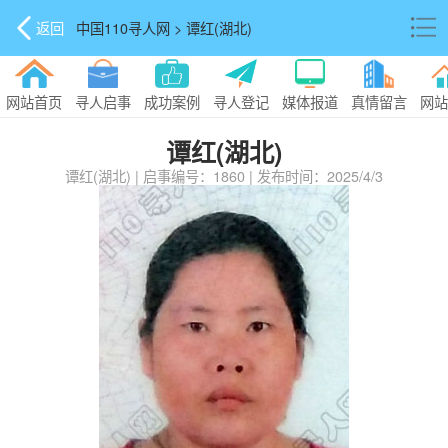
返回
中国110寻人网 > 谭红(湖北)
网站首页
寻人启事
成功案例
寻人登记
媒体报道
真情留言
网站
谭红(湖北)
谭红(湖北) | 启事编号：1860 | 发布时间：2025/4/3